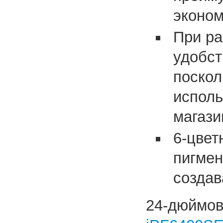
эконом
При ра
удобст
поскол
исполь
магази
6-цвет
пигмен
создав
24-дюй