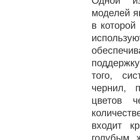
Одной и
моделей я
в которой
использ
обеспечи
поддержку
того, си
чернил, 
цветов ч
количестве
входит к
голубым, 