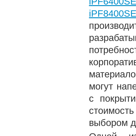
iPF6400S
iPF84
произво
разраба
потребн
корпорати
материал
могут нап
с покрыти
стоимост
выбором д