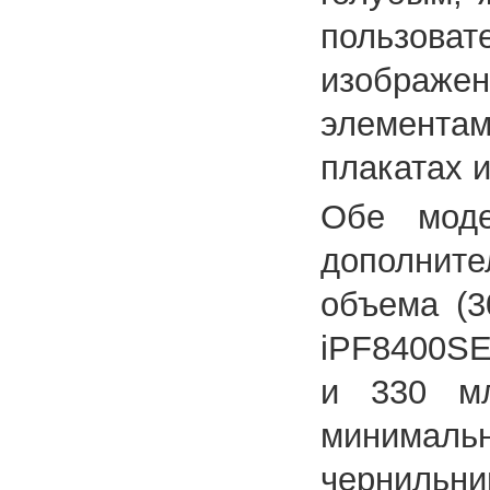
пользоват
изображен
элемента
плакатах 
Обе моде
дополнит
объема (3
iPF8400SE
и 330 мл
минимальн
черниль