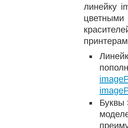
линейку i
цветными 
красител
принтерам
Линей
пополн
image
image
Буквы 
моделе
преиму