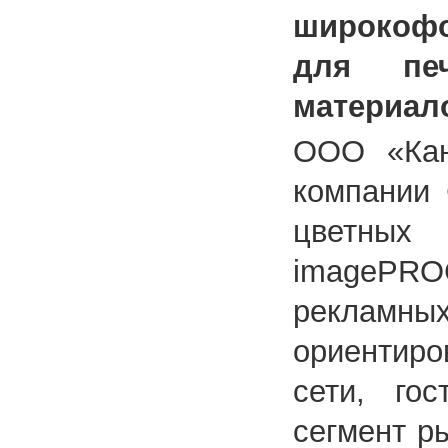
широкофо
для пе
материал
ООО «Кан
компании 
цветных
imagePR
реклам
ориентиро
сети, го
сегмент р