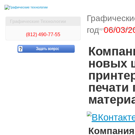
Графически
Графические Технологии
год
06/03/2
Карта сайта
О компан
(812)
490-77-55
Компан
новых 
принте
печати 
матери
Компани