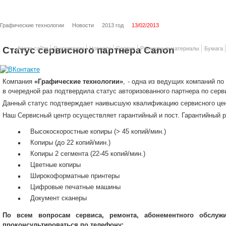
Графические технологии
Новости
2013 год
13/02/2013
Статус сервисного партнера Canon
Карта сайта
О компании
Новости
Сервис
Расходные материалы
Бумага
Компания
«Графические технологии»
, - одна из ведущих компаний п
в очередной раз подтвердила статус авторизованного партнера по серви
Данный статус подтверждает наивысшую квалификацию сервисного цен
Наш Сервисный центр осуществляет гарантийный и пост. Гарантийный 
Высокоскоростные копиры (> 45 копий/мин.)
Копиры (до 22 копий/мин.)
Копиры 2 сегмента (22-45 копий/мин.)
Цветные копиры
Широкоформатные принтеры
Цифровые печатные машины
Документ сканеры
По всем вопросам сервиса, ремонта, абонементного обслужи
проконсультироваться по телефону: