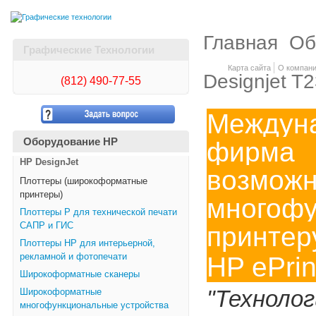
Главная
Об
Графические Технологии
Карта сайта
О компан
Designjet T
(812)
490-77-55
Между
Оборудование HP
фирма 
HP DesignJet
возм
Плоттеры (широкоформатные
принтеры)
многоф
Плоттеры Р для технической печати
САПР и ГИС
принте
Плоттеры НР для интерьерной,
рекламной и фотопечати
HP ePrin
Широкоформатные сканеры
"Техноло
Широкоформатные
многофункциональные устройства