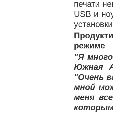
печати не
USB и ноу
установки
Продук
режиме
"Я много
Южная А
"Очень в
мной мо
меня вс
которым