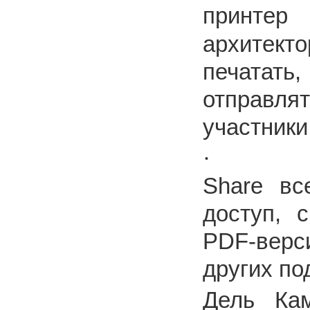
принте
архитек
печатать,
отправля
участники
·
Share вс
доступ, 
PDF-верс
других по
Дель Ка