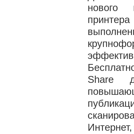
нового м
принтер
выполн
крупноф
эффекти
Бесплатн
Share д
повышаю
публикац
сканиров
Интернет