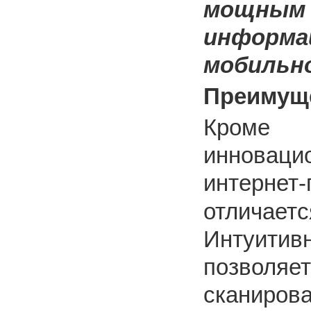
мощным
информа
мобильн
Преимуще
Кроме т
инновац
интерне
отличаетс
Интуити
позволяет
сканирова