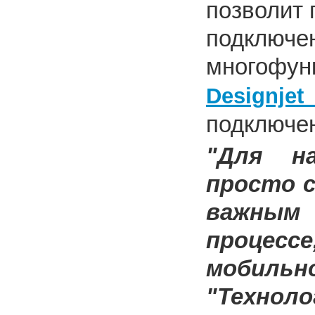
позволит 
подкл
многофун
Designje
подключен
"Для н
просто с
важным
процесс
мобильн
"Техноло