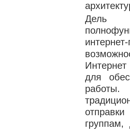
архитект
Дель
полнофу
интернет
возможно
Интернет
для обес
работы.
традици
отправк
группам,