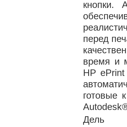
кнопки. 
обеспечи
реалисти
перед печ
качествен
время и м
HP ePrint
автомат
готовые 
Autodesk
Дель К