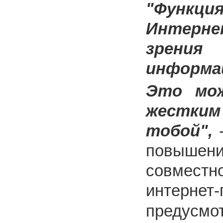
"Функци
Интерне
зрения 
информа
Это мож
жестким
тобой",
-
повышен
совместн
интернет
предусм