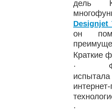
дель К
многофун
Designjet
он пом
преимущес
Краткие 
·
испытал
интернет
технологи
·