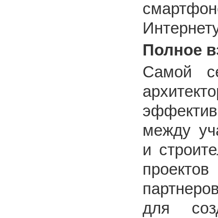
смартфо
Интернету
Полное в
Самой с
архитект
эффекти
между уч
и строите
проектов
партнеро
для соз