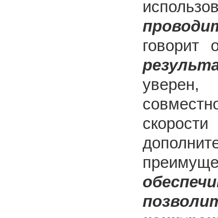
использ
проводи
говорит 
результ
уверен,
совместно
скорос
допол
преиму
обеспеч
позво