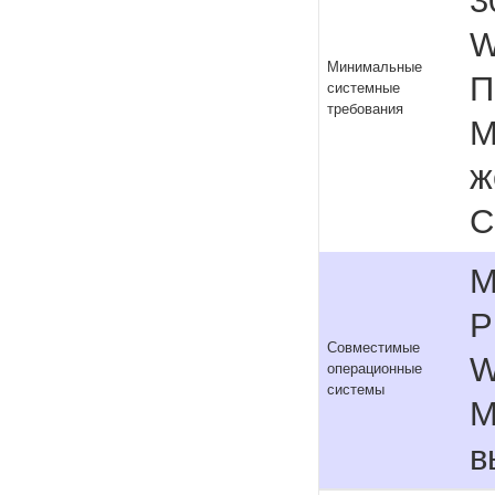
3
W
Минимальные
П
системные
требования
М
ж
C
M
P
Совместимые
W
операционные
системы
M
в