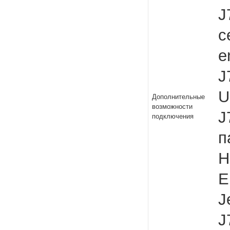
J
с
e
J
U
Дополнительные
возможности
J
подключения
п
H
E
J
J