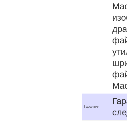
Mac
изо
дра
фай
ути
шри
фай
Mac
Гар
Гарантия
сле