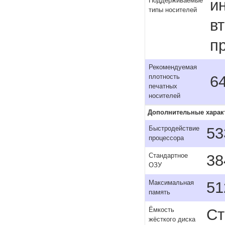
и
Поддерживаемые
типы носителей
вт
п
Рекомендуемая
64
плотность
печатных
носителей
Дополнительные харак
53
Быстродействие
процессора
38
Стандартное
ОЗУ
51
Максимальная
память
Ст
Ёмкость
жёсткого диска