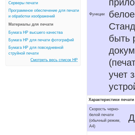
прило
Серверы печати
Программное обеспечение для печати
белое
Функции
и обработки изображений
Станд
Материалы для печати
Бумага HP высшего качества
быть 
Бумага HP для печати фотографий
докум
Бумага HP для повседневной
струйной печати
(печа
Смотреть весь список HP
учет 
устро
Характеристики печати
Скорость черно-
Д
белой печати
(обычный режим,
A4)