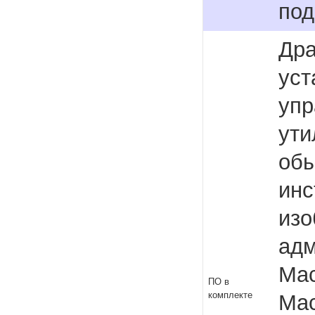
под
Дра
уст
упр
ути
обы
инс
изо
адм
Mac
ПО в
комплекте
Mac