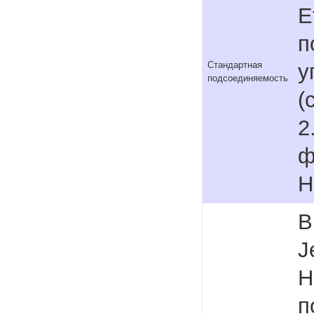
E
п
у
Стандартная
подсоединяемость
(
2
ф
H
В
J
H
п