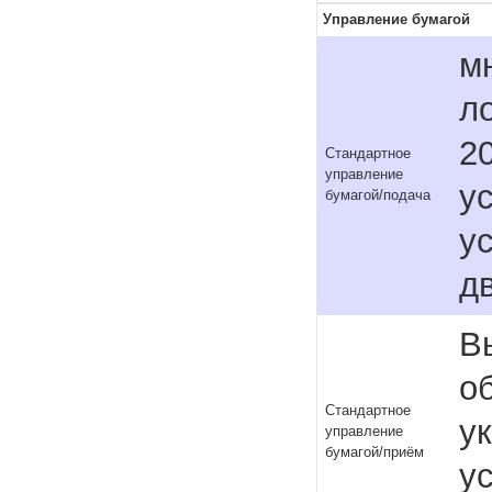
Управление бумагой
м
ло
2
Стандартное
управление
у
бумагой/подача
у
д
В
о
Стандартное
у
управление
бумагой/приём
у