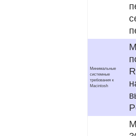
п
с
п
M
п
R
Минимальные
системные
требования к
н
Macintosh
в
P
M