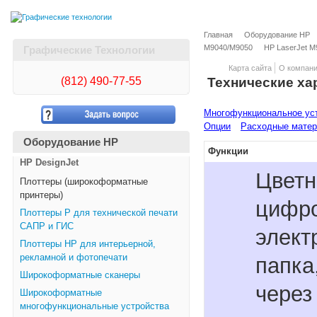
Главная
Оборудование HP
M9040/M9050
HP LaserJet 
Графические Технологии
Карта сайта
О компан
(812)
490-77-55
Технические ха
Многофункциональное уст
Опции
Расходные мате
Оборудование HP
Функции
HP DesignJet
Цветн
Плоттеры (широкоформатные
принтеры)
цифро
Плоттеры Р для технической печати
САПР и ГИС
элект
Плоттеры НР для интерьерной,
рекламной и фотопечати
папка
Широкоформатные сканеры
через
Широкоформатные
многофункциональные устройства