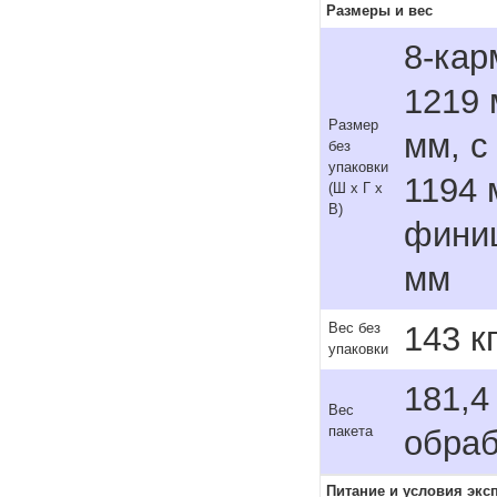
Размеры и вес
8-кар
1219 
Размер
мм, с
без
упаковки
1194 
(Ш x Г x
В)
финиш
мм
143 к
Вес без
упаковки
181,4
Вес
пакета
обраб
Питание и условия экс