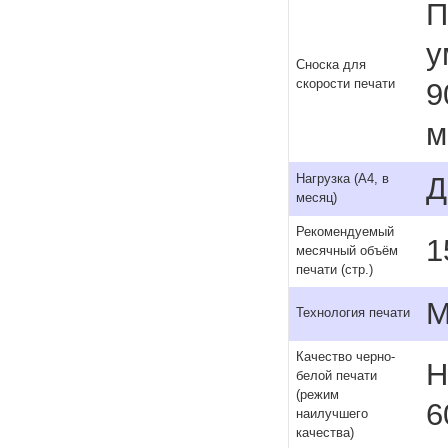
П
у
Сноска для
скорости печати
9
м
Д
Нагрузка (А4, в
месяц)
Рекомендуемый
1
месячный объём
печати (стр.)
М
Технология печати
Качество черно-
H
белой печати
(режим
6
наилучшего
качества)