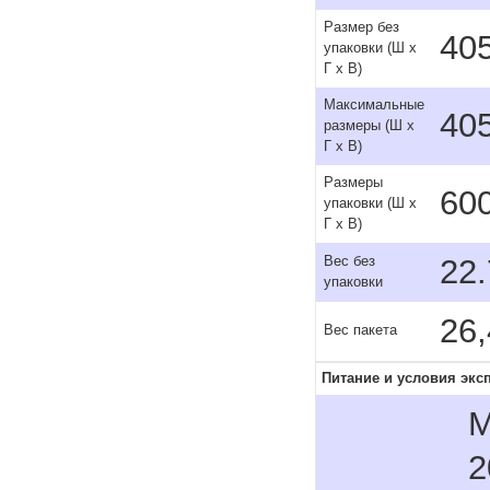
Размер без
405
упаковки (Ш x
Г x В)
Максимальные
405
размеры (Ш x
Г x В)
Размеры
600
упаковки (Ш x
Г x В)
22.
Вес без
упаковки
26,
Вес пакета
Питание и условия экс
M
2