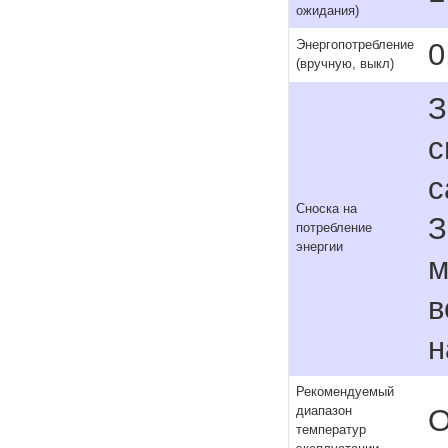
ожидания)
0
Энергопотребление
(вручную, выкл)
З
с
с
Сноска на
З
потребление
энергии
м
в
н
Рекомендуемый
О
диапазон
температур