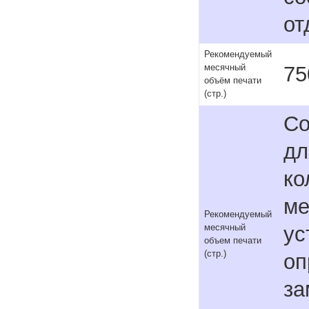
от
Рекомендуемый
75
месячный
объём печати
(стр.)
Со
дл
ко
ме
Рекомендуемый
ус
месячный
объем печати
(стр.)
оп
за