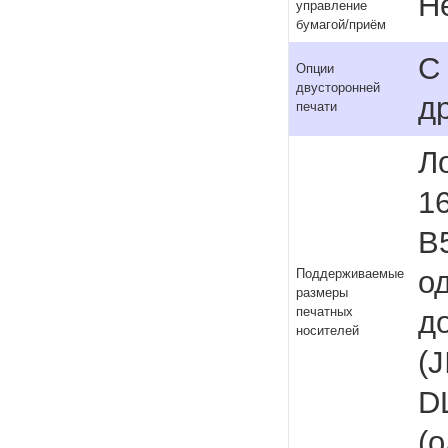
Н
управление
бумагой/приём
С
Опции
двусторонней
д
печати
Ло
1
B
од
Поддерживаемые
размеры
печатных
д
носителей
(J
DL
(