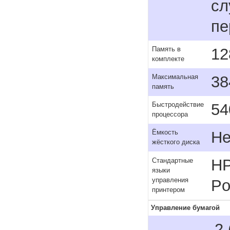
сл
пе
12
Память в
комплекте
38
Максимальная
память
54
Быстродействие
процессора
Не
Ёмкость
жёсткого диска
HP
Стандартные
языки
управления
Po
принтером
Управление бумагой
2