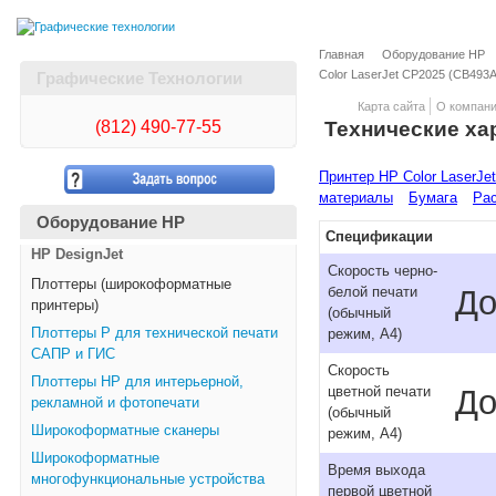
Главная
Оборудование HP
Color LaserJet CP2025 (CB493A
Графические Технологии
Карта сайта
О компан
(812)
490-77-55
Технические ха
Принтер HP Color LaserJe
материалы
Бумага
Рас
Оборудование HP
Спецификации
HP DesignJet
Скорость черно-
Плоттеры (широкоформатные
До
белой печати
принтеры)
(обычный
Плоттеры Р для технической печати
режим, A4)
САПР и ГИС
Скорость
Плоттеры НР для интерьерной,
До
цветной печати
рекламной и фотопечати
(обычный
Широкоформатные сканеры
режим, A4)
Широкоформатные
Время выхода
многофункциональные устройства
первой цветной