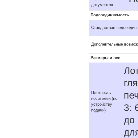
документов
Подсоединяемость
Стандартная подсоедин
Дополнительные возмож
Размеры и вес
Лот
гл
печ
Плотность
носителей (по
устройству
3: 
подачи)
до
дл