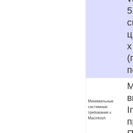
5
с
ц
x
(
п
M
в
Минимальные
I
системные
требования к
Macintosh
п