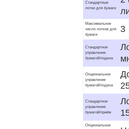
Стандартные
лотки для бумаги
л
Максимальное
3
число лотков для
бумаги
Л
Стандартное
управление
м
бумагой/подача
Д
Опциональное
управление
2
бумагой/подача
Л
Стандартное
управление
1
бумагой/приём
Опциональное