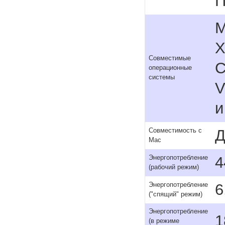
П
M
X
Совместимые
C
операционные
системы
V
и
Д
Совместимость с
Mac
4
Энергопотребление
(рабочий режим)
6
Энергопотребление
("спящий" режим)
Энергопотребление
1
(в режиме