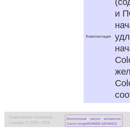
(со
и П
нач
удл
Комплектация
нач
Col
жел
Col
соо
Графические технологии
Бесплатный запуск аппаратов
Copyright © 2005—2026
Canon imageRUNNER ADVANCE