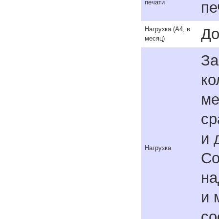
печати
пе
До
Нагрузка (А4, в
месяц)
За
ко
ме
ср
и 
Нагрузка
Co
на
и 
со