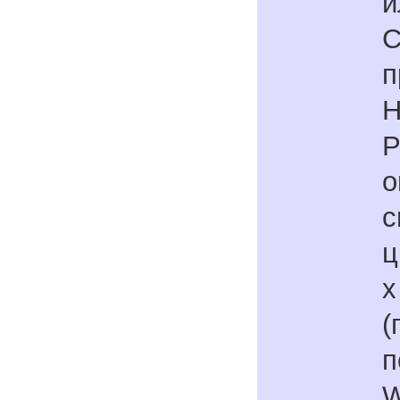
и
C
п
H
P
о
с
ц
x
(
п
W