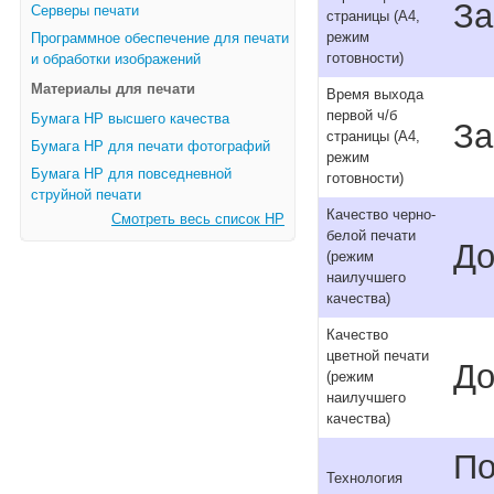
За
Серверы печати
страницы (A4,
режим
Программное обеспечение для печати
готовности)
и обработки изображений
Материалы для печати
Время выхода
первой ч/б
Бумага HP высшего качества
За
страницы (A4,
Бумага HP для печати фотографий
режим
Бумага HP для повседневной
готовности)
струйной печати
Качество черно-
Смотреть весь список HP
белой печати
До
(режим
наилучшего
качества)
Качество
цветной печати
До
(режим
наилучшего
качества)
По
Технология