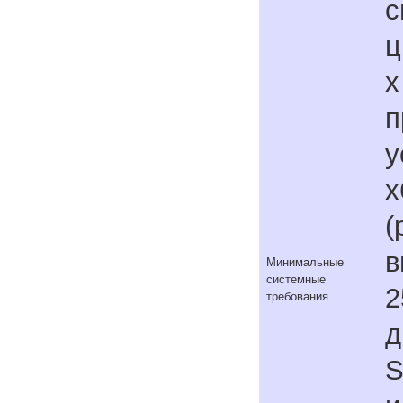
с
ц
x
п
у
x
(
в
Минимальные
системные
2
требования
д
S