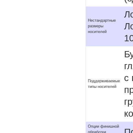
Ло
Нестандартные
Л
размеры
носителей
1
Б
г
с
Поддерживаемые
типы носителей
п
гр
к
Опции финишной
П
обработки