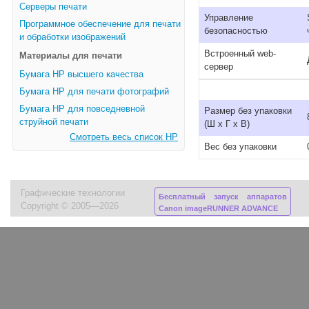
Серверы печати
Управление
Программное обеспечение для печати
безопасностью
и обработки изображений
Встроенный web-
Материалы для печати
сервер
Бумага HP высшего качества
Бумага HP для печати фотографий
Бумага HP для повседневной
Размер без упаковки
струйной печати
(Ш x Г x В)
Смотреть весь список HP
Вес без упаковки
Графические технологии
Бесплатный запуск аппаратов
Copyright © 2005—2026
Canon imageRUNNER ADVANCE