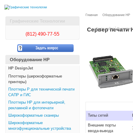
Главная
Оборудование HP
Графические Технологии
Сервер печати H
Карта сайта
О компан
(812)
490-77-55
Оборудование HP
HP DesignJet
Плоттеры (широкоформатные
принтеры)
Плоттеры Р для технической печати
САПР и ГИС
Плоттеры НР для интерьерной,
рекламной и фотопечати
Широкоформатные сканеры
Типы сетей
Широкоформатные
Внешние порты
многофункциональные устройства
ввода-вывода