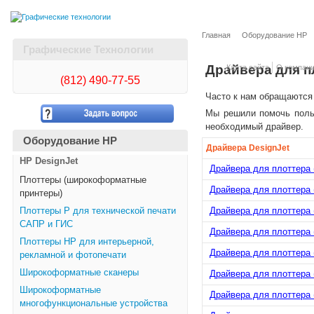
Главная
Оборудование HP
Графические Технологии
Драйвера для п
Карта сайта
О компан
(812)
490-77-55
Часто к нам обращаются
Мы решили помочь польз
необходимый драйвер.
Оборудование HP
Драйвера DesignJet
HP DesignJet
Драйвера для плоттера (
Плоттеры (широкоформатные
Драйвера для плоттера (
принтеры)
Плоттеры Р для технической печати
Драйвера для плоттера (
САПР и ГИС
Драйвера для плоттера (
Плоттеры НР для интерьерной,
Драйвера для плоттера (
рекламной и фотопечати
Широкоформатные сканеры
Драйвера для плоттера (
Широкоформатные
Драйвера для плоттера (
многофункциональные устройства