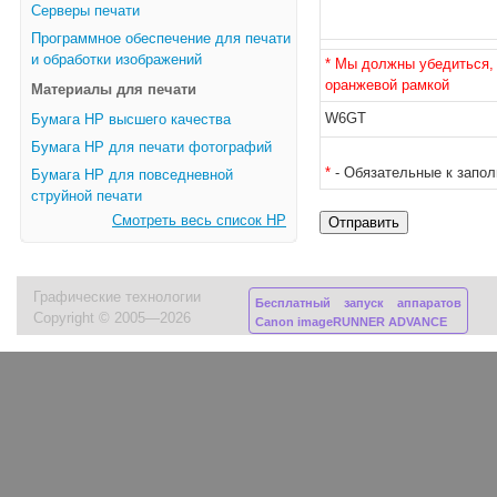
Серверы печати
Программное обеспечение для печати
и обработки изображений
* Мы должны убедиться, 
оранжевой рамкой
Материалы для печати
W6GT
Бумага HP высшего качества
Бумага HP для печати фотографий
*
- Обязательные к запо
Бумага HP для повседневной
струйной печати
Смотреть весь список HP
Графические технологии
Бесплатный запуск аппаратов
Copyright © 2005—2026
Canon imageRUNNER ADVANCE