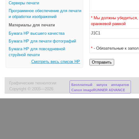
Серверы печати
Программное обеспечение для печати
и обработки изображений
* Мы должны убедиться, 
оранжевой рамкой
Материалы для печати
J1C1
Бумага HP высшего качества
Бумага HP для печати фотографий
*
- Обязательные к запо
Бумага HP для повседневной
струйной печати
Смотреть весь список HP
Графические технологии
Бесплатный запуск аппаратов
Copyright © 2005—2026
Canon imageRUNNER ADVANCE