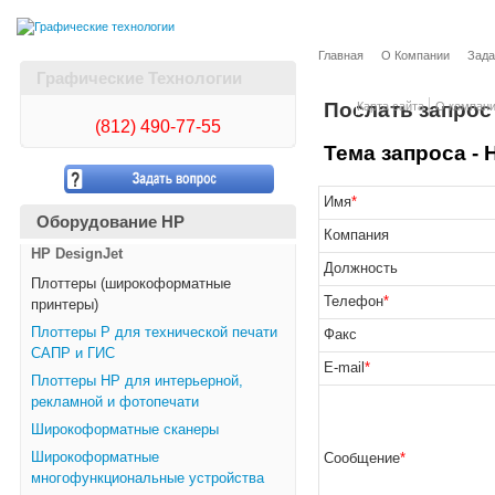
Главная
О Компании
Зада
Графические Технологии
Послать запрос
Карта сайта
О компан
(812)
490-77-55
Тема запроса - H
Имя
*
Оборудование HP
Компания
HP DesignJet
Должность
Плоттеры (широкоформатные
Телефон
*
принтеры)
Плоттеры Р для технической печати
Факс
САПР и ГИС
E-mail
*
Плоттеры НР для интерьерной,
рекламной и фотопечати
Широкоформатные сканеры
Широкоформатные
Сообщение
*
многофункциональные устройства