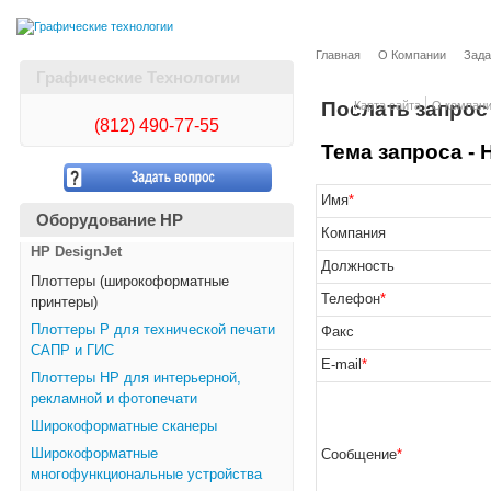
Главная
О Компании
Зада
Графические Технологии
Послать запрос
Карта сайта
О компан
(812)
490-77-55
Тема запроса - 
Имя
*
Оборудование HP
Компания
HP DesignJet
Должность
Плоттеры (широкоформатные
Телефон
*
принтеры)
Плоттеры Р для технической печати
Факс
САПР и ГИС
E-mail
*
Плоттеры НР для интерьерной,
рекламной и фотопечати
Широкоформатные сканеры
Широкоформатные
Сообщение
*
многофункциональные устройства