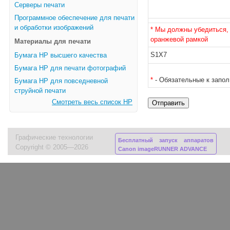
Серверы печати
Программное обеспечение для печати
и обработки изображений
* Мы должны убедиться, 
оранжевой рамкой
Материалы для печати
S1X7
Бумага HP высшего качества
Бумага HP для печати фотографий
*
- Обязательные к запо
Бумага HP для повседневной
струйной печати
Смотреть весь список HP
Графические технологии
Бесплатный запуск аппаратов
Copyright © 2005—2026
Canon imageRUNNER ADVANCE