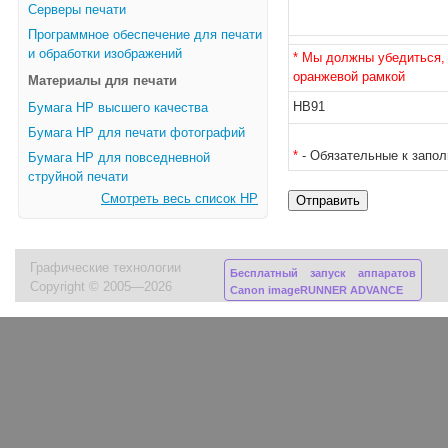
Серверы печати
Программное обеспечение для печати
и обработки изображений
* Мы должны убедиться, 
оранжевой рамкой
Материалы для печати
HB91
Бумага HP высшего качества
Бумага HP для печати фотографий
*
- Обязательные к запо
Бумага HP для повседневной
струйной печати
Смотреть весь список HP
Графические технологии
Бесплатный запуск аппаратов
Copyright © 2005—2026
Canon imageRUNNER ADVANCE