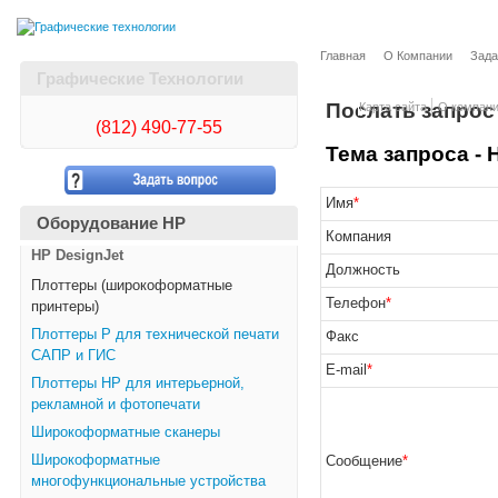
Главная
О Компании
Зада
Графические Технологии
Послать запрос
Карта сайта
О компан
(812)
490-77-55
Тема запроса - H
Имя
*
Оборудование HP
Компания
HP DesignJet
Должность
Плоттеры (широкоформатные
Телефон
*
принтеры)
Плоттеры Р для технической печати
Факс
САПР и ГИС
E-mail
*
Плоттеры НР для интерьерной,
рекламной и фотопечати
Широкоформатные сканеры
Широкоформатные
Сообщение
*
многофункциональные устройства