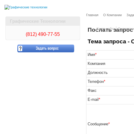
Главная
О Компании
Зада
Графические Технологии
Послать запрос
Карта сайта
О компан
(812)
490-77-55
Тема запроса -
Имя
*
Компания
Должность
Телефон
*
Факс
E-mail
*
Сообщение
*