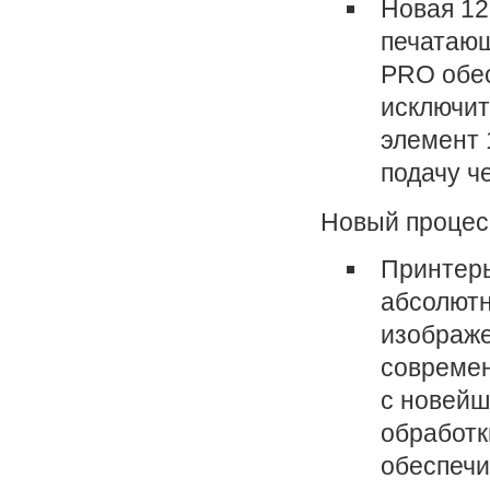
Новая 12
печатающ
PRO обес
исключит
элемент 
подачу ч
Новый процес
Принтер
абсолют
изображе
современ
с новейш
обработк
обеспечи