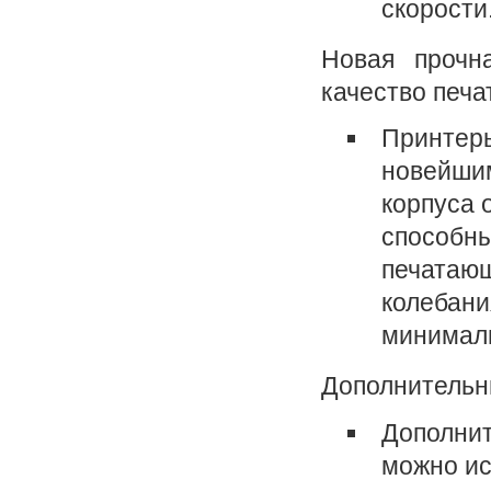
скорости
Новая прочн
качество печа
Принтер
новейшим
корпуса 
способны
печатающ
колебани
минимал
Дополнительн
Дополнит
можно ис