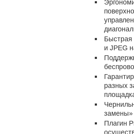
Эргономи
поверхно
управлен
диагонал
Быстрая 
и JPEG н
Поддержк
беспрово
Гарантир
разных з
площадка
Чернильн
замены» 
Плагин P
осуществ