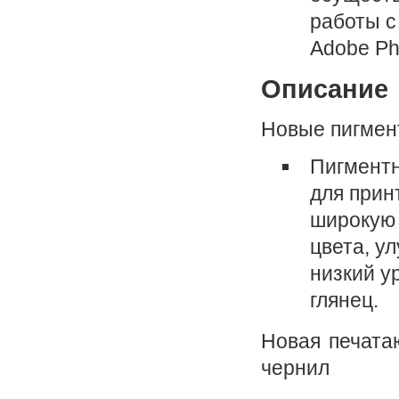
работы с
Adobe Pho
Описание
Новые пигмен
Пигмент
для при
широкую 
цвета, у
низкий у
глянец.
Новая печата
чернил