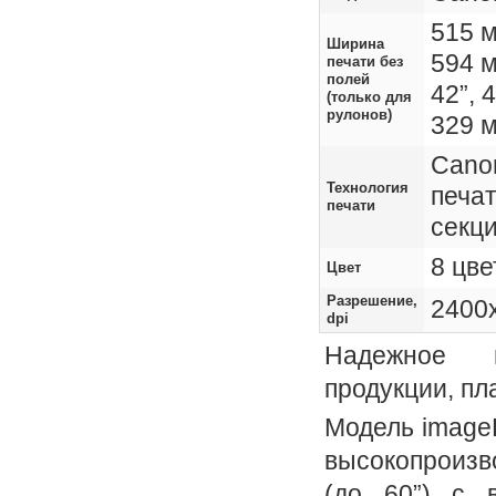
515 м
Ширина
594 м
печати без
полей
42”, 
(только для
рулонов)
329 м
Cano
Технология
печат
печати
секц
8 цве
Цвет
Разрешение,
2400
dpi
Надежное п
продукции, пл
Модель imag
высокопроиз
(до 60”) с 