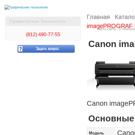
Главная
Катало
Графические Технологии
imagePROGRAF 
Карта сайта
О компан
(812)
490-77-55
Canon im
Canon image
Основные 
Cano
Модель